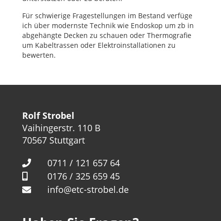
Für schwierige Fragestellungen im Bestand verfüge
ich über modernste Technik wie Endoskop um zb in
abgehängte Decken zu schauen oder Thermografie
um Kabeltrassen oder Elektroinstallationen zu
bewerten.
Rolf Strobel
Vaihingerstr. 110 B
70567 Stuttgart
0711 / 121 657 64
0176 / 325 659 45
info@etc-strobel.de